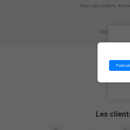
Robe rubis brillante. Arô
Excellent avec t
Les 
Particuli
Les client