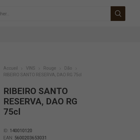
Accueil
VINS
Rouge
Dão
RIBEIRO SANTO RESERVA, DAO RG 75cl
RIBEIRO SANTO
RESERVA, DAO RG
75cl
ID:
140010120
EAN:
5600203653031