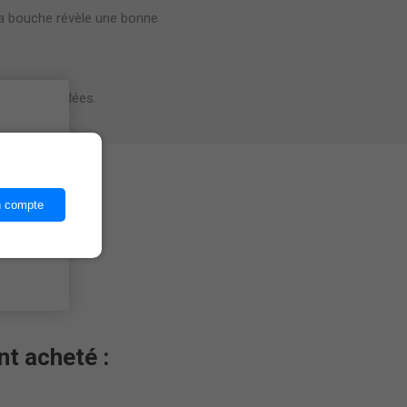
La bouche révèle une bonne
viandes grillées.
ices,
n compte
nt acheté :