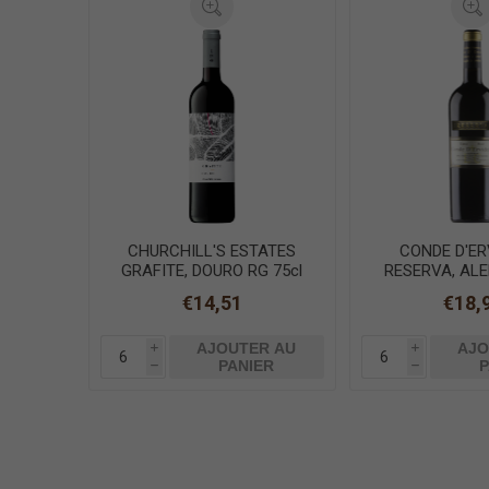
CHURCHILL'S ESTATES
CONDE D'ER
GRAFITE, DOURO RG 75cl
RESERVA, AL
75cl
€14,51
€18,
AJOUTER AU
AJO
i
i
PANIER
P
h
h