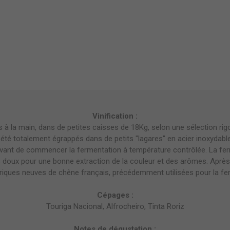
Vinification :
 à la main, dans de petites caisses de 18Kg, selon une sélection rig
t été totalement égrappés dans de petits "lagares" en acier inoxydabl
vant de commencer la fermentation à température contrôlée. La fer
doux pour une bonne extraction de la couleur et des arômes. Après l
riques neuves de chêne français, précédemment utilisées pour la fer
Cépages :
Touriga Nacional, Alfrocheiro, Tinta Roriz
Notes de dégustation :