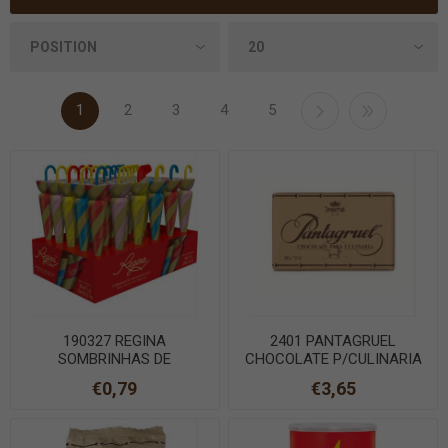
1
2
3
4
5
190327 REGINA
2401 PANTAGRUEL
SOMBRINHAS DE
CHOCOLATE P/CULINARIA
CHOCOLATE DE LEITE 15gr
200g
€0,79
€3,65