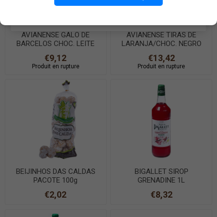
EN SAVOIR PLUS
AVIANENSE GALO DE
AVIANENSE TIRAS DE
BARCELOS CHOC. LEITE
LARANJA/CHOC. NEGRO
70g
53% 150g
€9,12
€13,42
Produit en rupture
Produit en rupture
BEIJINHOS DAS CALDAS
BIGALLET SIROP
PACOTE 100g
GRENADINE 1L
€2,02
€8,32