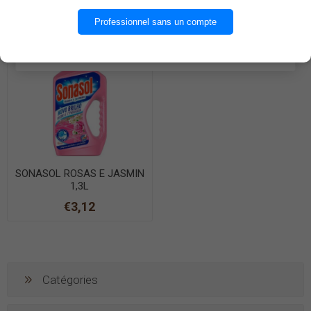
€3,81
€3,80
OK
Professionnel sans un compte
Produit en rupture
EN SAVOIR PLUS
SONASOL ROSAS E JASMIN
1,3L
€3,12
Catégories