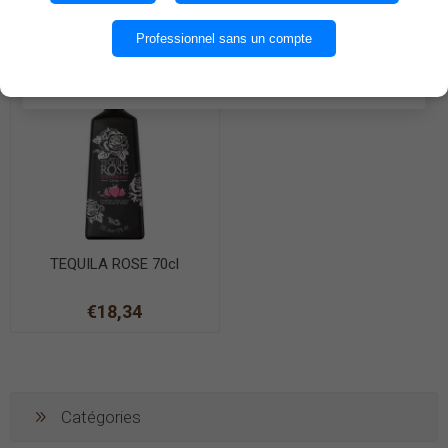
€18,53
€10,89
OK
Professionnel sans un compte
Produit en rupture
EN SAVOIR PLUS
TEQUILA ROSE 70cl
€18,34
Catégories