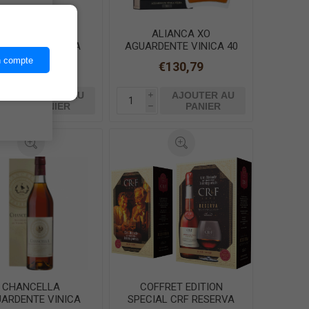
ices,
LIANCA VELHA
ALIANCA XO
ARDENTE VINICA
AGUARDENTE VINICA 40
70cl
ANS 50cl
n compte
€17,75
€130,79
AJOUTER AU
AJOUTER AU
i
i
PANIER
PANIER
h
h
CHANCELLA
COFFRET EDITION
ARDENTE VINICA
SPECIAL CRF RESERVA