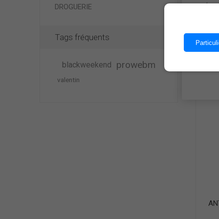
Les 
DROGUERIE
LO
Tags fréquents
Particuli
prowebm
blackweekend
valentin
AN