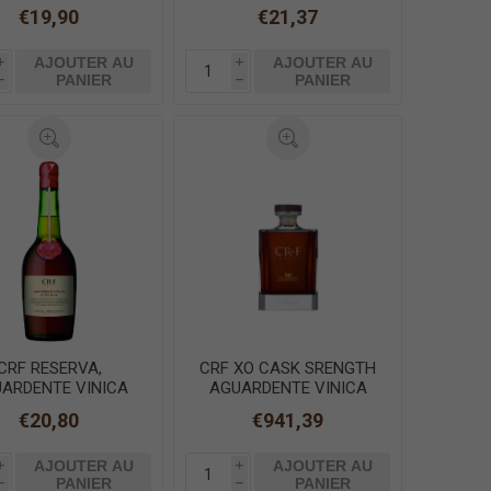
VELHA 70cl
+ VERRE 70cl
€19,90
€21,37
AJOUTER AU
AJOUTER AU
i
i
PANIER
PANIER
h
h
CRF RESERVA,
CRF XO CASK SRENGTH
ARDENTE VINICA
AGUARDENTE VINICA
70cl
70cl
€20,80
€941,39
AJOUTER AU
AJOUTER AU
i
i
PANIER
PANIER
h
h