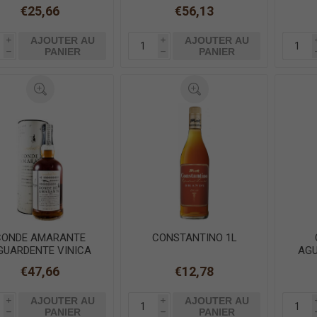
70cl
€25,66
€56,13
AJOUTER AU
AJOUTER AU
i
i
PANIER
PANIER
h
h
CONDE AMARANTE
CONSTANTINO 1L
GUARDENTE VINICA
AGU
VELHA 70cl
€47,66
€12,78
AJOUTER AU
AJOUTER AU
i
i
PANIER
PANIER
h
h