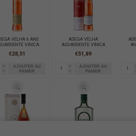
DEGA VELHA 6 ANS
ADEGA VELHA
ADE
GUARDENTE VINICA
AGUARDENTE VINICA
A
50cl
DOUBLE V. FUTS PORTO
V
€28,51
€51,89
75cl
AJOUTER AU
AJOUTER AU
i
i
PANIER
PANIER
h
h