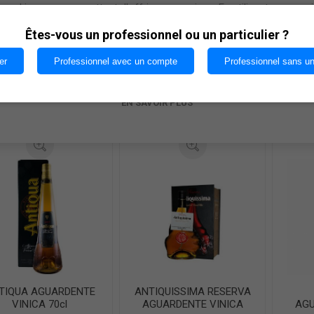
cookies nous permettent d'offrir nos services. En utilisant nos serv
vous acceptez notre utilisation des cookies.
Êtes-vous un professionnel ou un particulier ?
AGUARDENTE DOC
ALDEIA VELHA
A
URINHA XO MATRIZ
AGUARDENTE
AGU
70cl
BAGACEIRA 70cl
er
Professionnel avec un compte
Professionnel sans u
€54,22
€20,17
OK
AJOUTER AU
AJOUTER AU
i
i
EN SAVOIR PLUS
PANIER
PANIER
h
h
TIQUA AGUARDENTE
ANTIQUISSIMA RESERVA
VINICA 70cl
AGUARDENTE VINICA
AGU