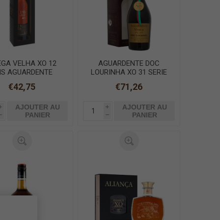
GA VELHA XO 12
AGUARDENTE DOC
NS AGUARDENTE
LOURINHA XO 31 SERIE
INICA 50cl C/CX
CLASSICA 70cl
€42,75
€71,26
AJOUTER AU
AJOUTER AU
i
i
PANIER
PANIER
h
h