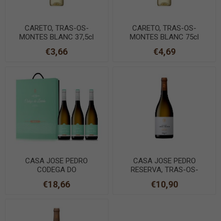
CARETO, TRAS-OS-
CARETO, TRAS-OS-
MONTES BLANC 37,5cl
MONTES BLANC 75cl
€3,66
€4,69
CASA JOSE PEDRO
CASA JOSE PEDRO
CODEGA DO
RESERVA, TRAS-OS-
LARINHO,TRAS-OS-
MONTES BLANC 75cl
€18,66
€10,90
MONTES BLANC 75cl