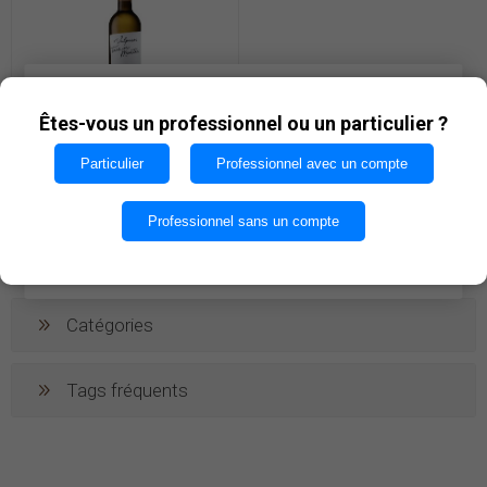
Les cookies nous permettent d'offrir nos services. En
utilisant nos services, vous acceptez notre utilisation
Êtes-vous un professionnel ou un particulier ?
des cookies.
VALPACOS, TRAS-OS-
Particulier
Professionnel avec un compte
MONTES BLANC 75cl
€6,68
OK
Professionnel sans un compte
EN SAVOIR PLUS
Catégories
Tags fréquents