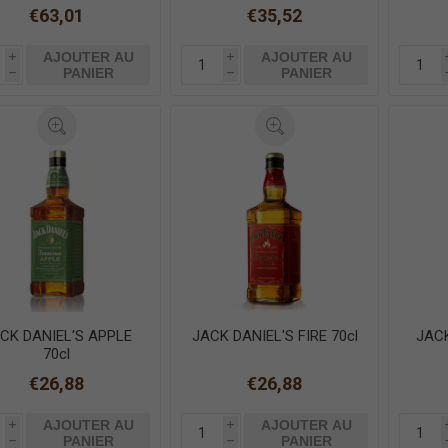
€63,01
€35,52
AJOUTER AU
AJOUTER AU
i
i
PANIER
PANIER
h
h
CK DANIEL'S APPLE
JACK DANIEL'S FIRE 70cl
JAC
70cl
€26,88
€26,88
AJOUTER AU
AJOUTER AU
i
i
PANIER
PANIER
h
h