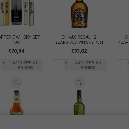
PTER 7 WHISKY SET
CHIVAS REGAL 12
C
40cl
YEARS OLD WHISKY 70cl
YEAR
€70,04
€33,02
AJOUTER AU
AJOUTER AU
i
i
PANIER
PANIER
h
h