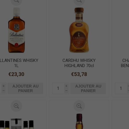
LLANTINES WHISKY
CARDHU WHISKY
CH
1L
HIGHLAND 70cl
BEN
€23,30
€53,78
AJOUTER AU
AJOUTER AU
i
i
PANIER
PANIER
h
h