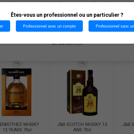
cookies nous permettent d'offrir nos services. En utilisant nos serv
vous acceptez notre utilisation des cookies.
Êtes-vous un professionnel ou un particulier ?
UR ROSES BOURBON
GLENFIDDICH 12ANS
GLE
70cl
70cl
er
Professionnel avec un compte
Professionnel sans u
€20,56
€43,45
OK
AJOUTER AU
AJOUTER AU
i
i
EN SAVOIR PLUS
PANIER
PANIER
h
h
ENROTHES WHISKY
J&B SCOTCH WHISKY 15
J&B 
12 YEARS 70cl
ANS 70cl