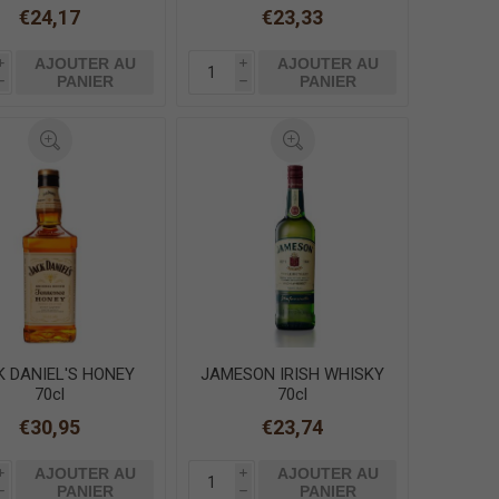
€24,17
€23,33
AJOUTER AU
AJOUTER AU
i
i
PANIER
PANIER
h
h
K DANIEL'S HONEY
JAMESON IRISH WHISKY
70cl
70cl
€30,95
€23,74
AJOUTER AU
AJOUTER AU
i
i
PANIER
PANIER
h
h