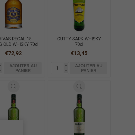
HIVAS REGAL 18
CUTTY SARK WHISKY
S OLD WHISKY 70cl
70cl
€72,92
€13,45
AJOUTER AU
AJOUTER AU
i
i
PANIER
PANIER
h
h