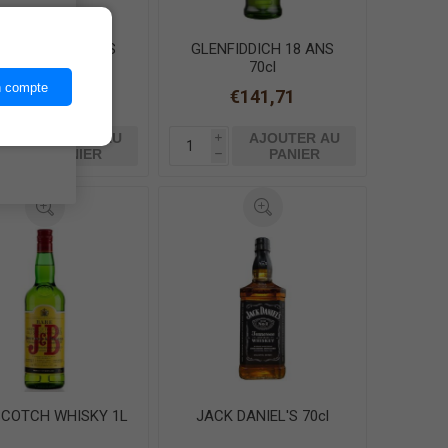
ices,
NFIDDICH 15 ANS
GLENFIDDICH 18 ANS
70cl
70cl
n compte
€89,92
€141,71
AJOUTER AU
AJOUTER AU
i
i
PANIER
PANIER
h
h
SCOTCH WHISKY 1L
JACK DANIEL'S 70cl