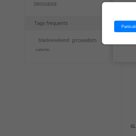
Les 
DROGUERIE
FO
Tags fréquents
Particuli
prowebm
blackweekend
valentin
GL