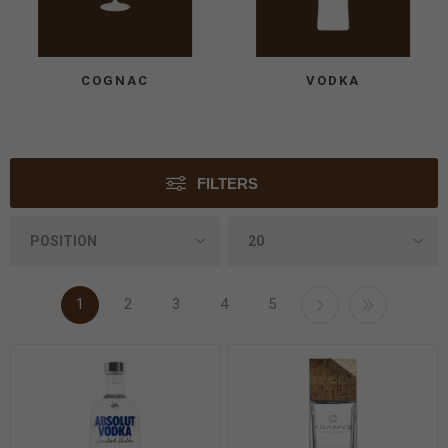
COGNAC
VODKA
FILTERS
1
2
3
4
5