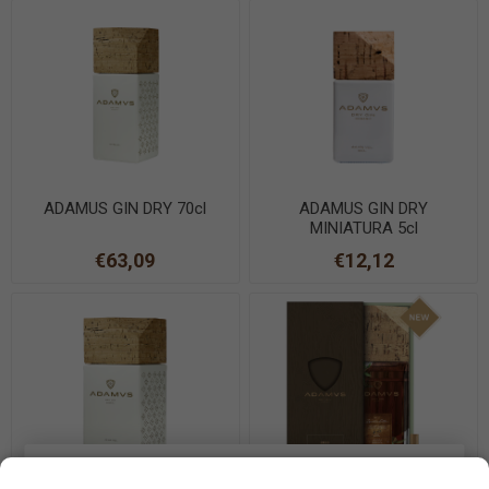
ADAMUS GIN DRY 70cl
ADAMUS GIN DRY
MINIATURA 5cl
€63,09
€12,12
Les cookies nous permettent d'offrir nos services. En