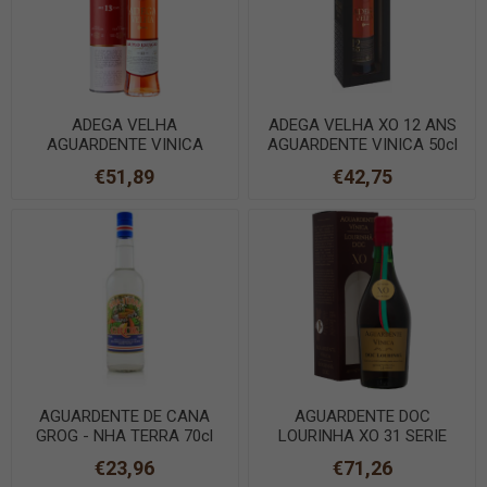
ADEGA VELHA
ADEGA VELHA XO 12 ANS
AGUARDENTE VINICA
AGUARDENTE VINICA 50cl
DOUBLE V. FUTS PORTO
C/CX
€51,89
€42,75
75cl
AGUARDENTE DE CANA
AGUARDENTE DOC
GROG - NHA TERRA 70cl
LOURINHA XO 31 SERIE
CLASSICA 70cl
€23,96
€71,26