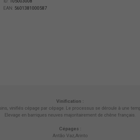
ID:
105003008
EAN:
5601381000587
Vinification :
isins, vinifiés cépage par cépage. Le processus se déroule à une tem
Elevage en barriques neuves majoritairement de chêne français.
Cépages :
Antão Vaz,Arinto