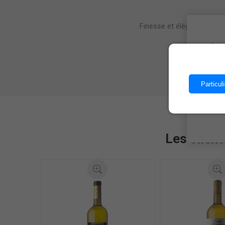
Finesse et élégance, mang
as
Les 
Accompagne 
Particuli
Les client