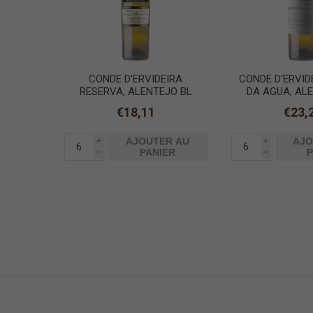
CONDE D'ERVIDEIRA
CONDE D'ERVID
RESERVA, ALENTEJO BL
DA AGUA, AL
75cl
75cl
€18,11
€23,
AJOUTER AU
AJO
i
i
PANIER
P
h
h