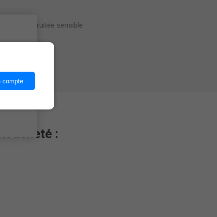
e douceur fruitée sensible
el.
ices,
 l'apéritif.
n compte
nt acheté :