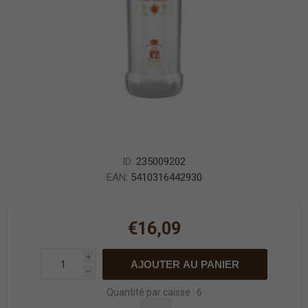
ID:
235009202
EAN:
5410316442930
€16,09
i
AJOUTER AU PANIER
h
Quantité par caisse : 6