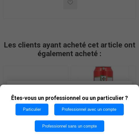
Les clients ayant acheté cet article ont
également acheté :
Les cookies nous permettent d'offrir nos services. En
utilisant nos services, vous acceptez notre utilisation
Êtes-vous un professionnel ou un particulier ?
des cookies.
Particulier
Professionnel avec un compte
OK
SERRA DA ESTRELA 50cl
SAGRES 50cl BTE
Professionnel sans un compte
PET