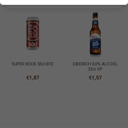
€0,40
€1,20
EN SAVOIR PLUS
SUPER BOCK 50cl BTE
DIEKIRCH 0,0% ALCOOL
33cl VP
€1,87
€1,57