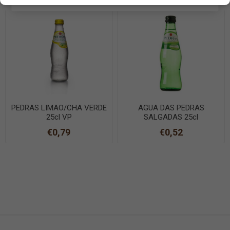
PEDRAS LIMAO/CHA VERDE
AGUA DAS PEDRAS
25cl VP
SALGADAS 25cl
€0,79
€0,52