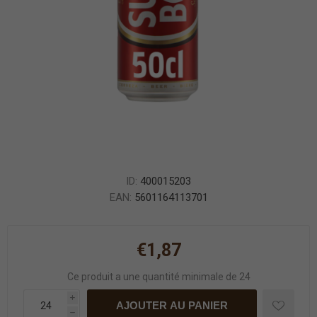
ID:
400015203
EAN:
5601164113701
€1,87
Ce produit a une quantité minimale de 24
i
AJOUTER AU PANIER
h