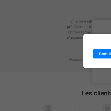
Un arôme intense, avec de
précédentes, montre égalem
est très ferme, avec une gr
Les 
s'associe aux notes de fle
Particuli
Poissons au four, plats à
Les client