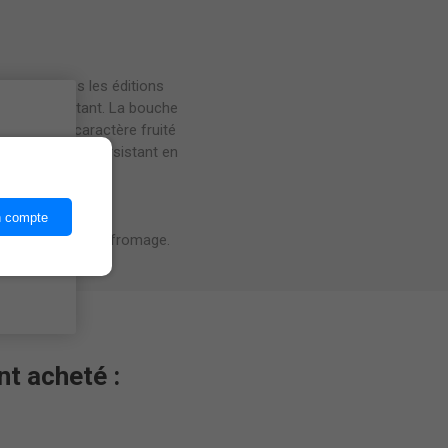
iche que dans les éditions
néral persistant. La bouche
malique. Le caractère fruité
ices,
ès intense et persistant en
n compte
es, plats avec du fromage.
nt acheté :