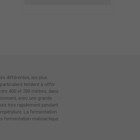
s différentes, les plus
rticuliers tendent à offrir
entre 400 et 700 mètres, dans
ssionnant, avec une grande
ressés très rapidement pendant
empérature. La fermentation
sans fermentation malolactique