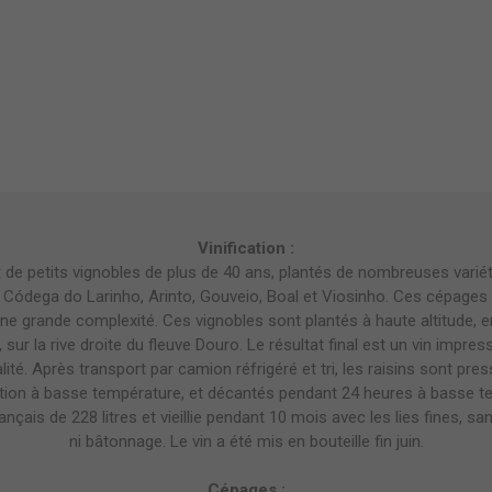
Vinification :
de petits vignobles de plus de 40 ans, plantés de nombreuses variété
 Códega do Larinho, Arinto, Gouveio, Boal et Viosinho. Ces cépages pa
une grande complexité. Ces vignobles sont plantés à haute altitude, 
 sur la rive droite du fleuve Douro. Le résultat final est un vin impre
alité. Après transport par camion réfrigéré et tri, les raisins sont p
tion à basse température, et décantés pendant 24 heures à basse t
ançais de 228 litres et vieillie pendant 10 mois avec les lies fines, 
ni bâtonnage. Le vin a été mis en bouteille fin juin.
Cépages :