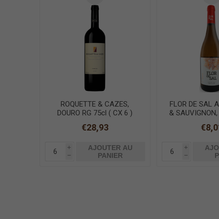
ROQUETTE & CAZES,
FLOR DE SAL 
DOURO RG 75cl ( CX 6 )
& SAUVIGNON,
BLANC 
€28,93
€8,0
AJOUTER AU
AJO
i
i
PANIER
P
h
h