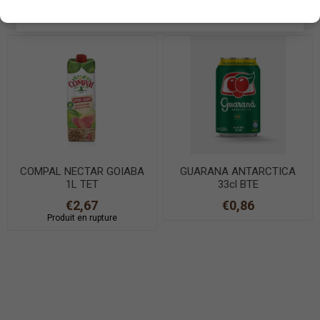
€3,79
€0,54
EN SAVOIR PLUS
COMPAL NECTAR GOIABA
GUARANA ANTARCTICA
1L TET
33cl BTE
€2,67
€0,86
Produit en rupture