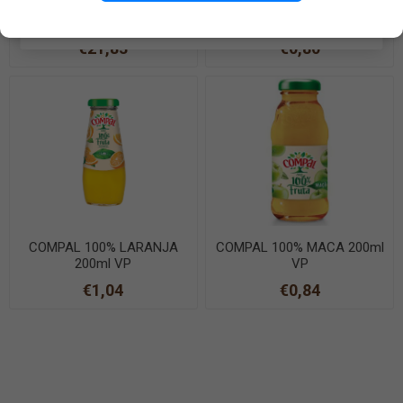
APEROL BITTER 1L
COMPAL NECTAR ANANAS
200ml VP
EN SAVOIR PLUS
€21,83
€0,80
COMPAL 100% LARANJA
COMPAL 100% MACA 200ml
200ml VP
VP
€1,04
€0,84