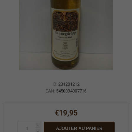
ID:
231201212
EAN:
5450094007716
€19,95
i
AJOUTER AU PANIER
h