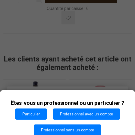
Quantité par caisse : 6
Les clients ayant acheté cet article ont
également acheté :
Les cookies nous permettent d'offrir nos services. En
utilisant nos services, vous acceptez notre utilisation
Êtes-vous un professionnel ou un particulier ?
des cookies.
Particulier
Professionnel avec un compte
OK
Professionnel sans un compte