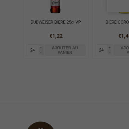
BUDWEISER BIERE 25cl VP
BIERE CORO
€1,22
€1,4
AJOUTER AU
AJO
i
i
PANIER
P
h
h