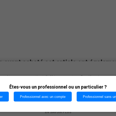
s ayant acheté cet article ont égaleme
cookies nous permettent d'offrir nos services. En utilisant nos serv
vous acceptez notre utilisation des cookies.
Êtes-vous un professionnel ou un particulier ?
er
Professionnel avec un compte
Professionnel sans u
OK
EN SAVOIR PLUS