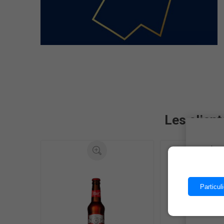
Les client
Les 
Particuli