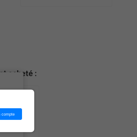
nt acheté :
ices,
n compte