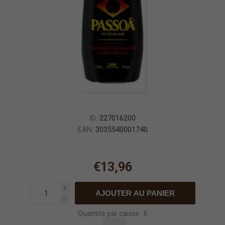
ID:
227016200
EAN:
3035540001740
€13,96
i
AJOUTER AU PANIER
h
Quantité par caisse : 6