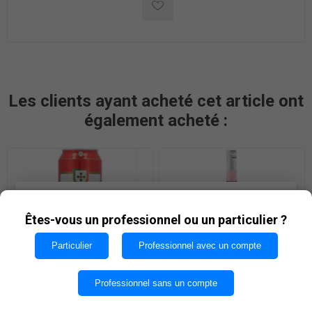
Les clients ayant acheté cet article ont
également acheté :
Les cookies nous permettent d'offrir nos services. En
utilisant nos services, vous acceptez notre utilisation
Êtes-vous un professionnel ou un particulier ?
des cookies.
Particulier
Professionnel avec un compte
OK
SAGRES 50cl BTE
TERRA FRANCA, ROSE 75cl
Professionnel sans un compte