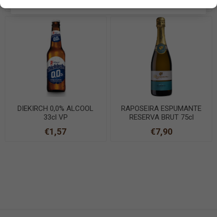
€1,20
€4,23
EN SAVOIR PLUS
DIEKIRCH 0,0% ALCOOL
RAPOSEIRA ESPUMANTE
33cl VP
RESERVA BRUT 75cl
€1,57
€7,90