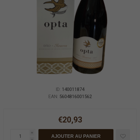
ID:
140011874
EAN:
5604816001562
€20,93
i
AJOUTER AU PANIER
h