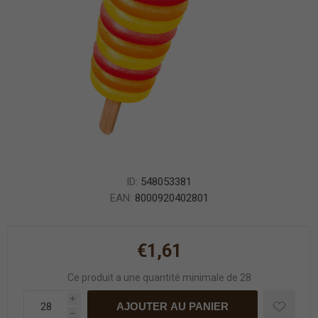
ID:
548053381
EAN:
8000920402801
€1,61
Ce produit a une quantité minimale de 28
i
AJOUTER AU PANIER
h