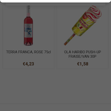
TERRA FRANCA, ROSE 75cl
OLA HARIBO PUSH-UP
FRAISE/VAN 30P
€4,23
€1,58