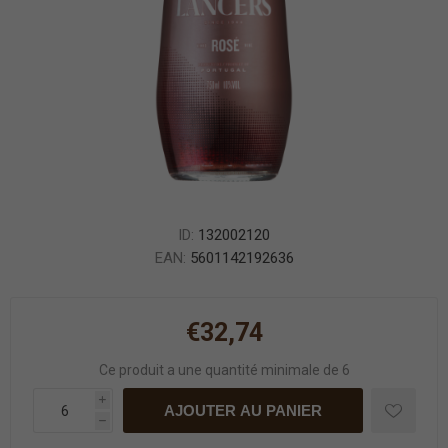
ID:
132002120
EAN:
5601142192636
€32,74
Ce produit a une quantité minimale de 6
i
AJOUTER AU PANIER
h