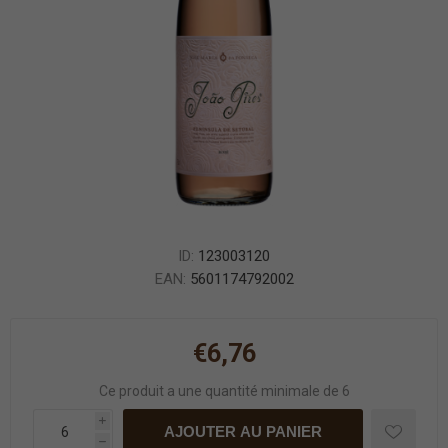
ID:
123003120
EAN:
5601174792002
€6,76
Ce produit a une quantité minimale de 6
i
AJOUTER AU PANIER
h