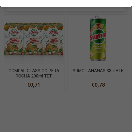
EN SAVOIR PLUS
€3,79
€0,54
COMPAL CLASSICO PERA
SUMOL ANANAS 33cl BTE
ROCHA 200ml TET
€0,71
€0,78