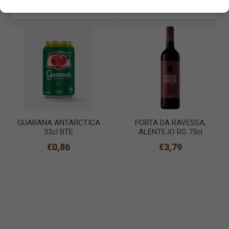
EN SAVOIR PLUS
€1,20
€0,54
GUARANA ANTARCTICA
PORTA DA RAVESSA,
33cl BTE
ALENTEJO RG 75cl
€0,86
€3,79