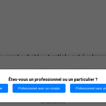
s ayant acheté cet article ont égaleme
cookies nous permettent d'offrir nos services. En utilisant nos serv
vous acceptez notre utilisation des cookies.
Êtes-vous un professionnel ou un particulier ?
er
Professionnel avec un compte
Professionnel sans u
OK
EN SAVOIR PLUS