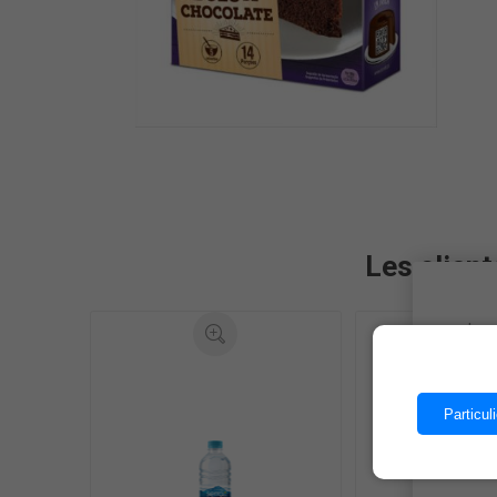
Les client
Les 
Particuli