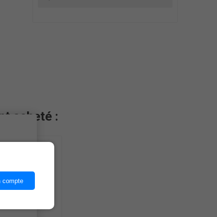
nt acheté :
ices,
n compte