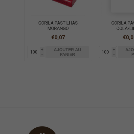
GORILA PASTILHAS
GORILA PA
MORANGO
COLA/L
€0,07
€0,0
AJOUTER AU
AJO
i
i
PANIER
P
h
h