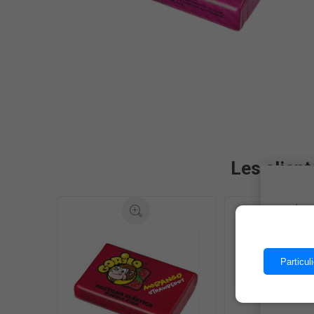
Les client
Les 
Particuli