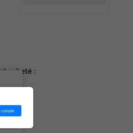
nt acheté :
ices,
n compte