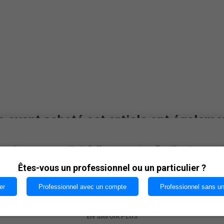
s ayant acheté cet article ont égaleme
cookies nous permettent d'offrir nos services. En utilisant nos serv
vous acceptez notre utilisation des cookies.
Êtes-vous un professionnel ou un particulier ?
er
Professionnel avec un compte
Professionnel sans u
OK
EN SAVOIR PLUS