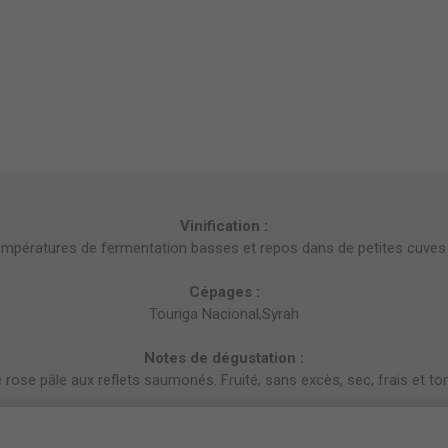
Vinification :
mpératures de fermentation basses et repos dans de petites cuves 
Cépages :
Touriga Nacional,Syrah
Notes de dégustation :
rose pâle aux reflets saumonés. Fruité, sans excès, sec, frais et to
Accord :
sé au sens gastronomique profond qui égaye et rehausse le goût des 