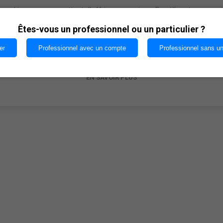
cookies nous permettent d'offrir nos services. En utilisant nos serv
vous acceptez notre utilisation des cookies.
Êtes-vous un professionnel ou un particulier ?
er
Professionnel avec un compte
Professionnel sans u
OK
s ayant acheté cet article ont égaleme
EN SAVOIR PLUS