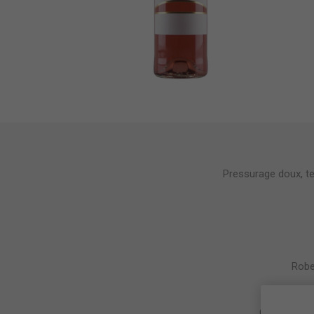
Pressurage doux, te
Robe 
C'est un ro