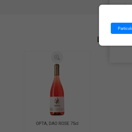
Les 
Particuli
Les client
OPTA, DAO ROSE 75cl