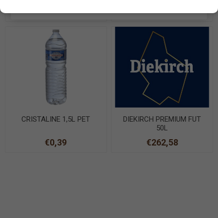
EN SAVOIR PLUS
€1,57
€4,54
CRISTALINE 1,5L PET
DIEKIRCH PREMIUM FUT
50L
€0,39
€262,58