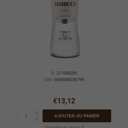
ID:
211006200
EAN:
0000080030799
€13,12
i
AJOUTER AU PANIER
h
Quantité par caisse : 6