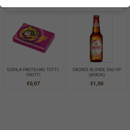
EN SAVOIR PLUS
€1,20
€0,06
GORILA PASTILHAS TUTTI-
SAGRES BLONDE 33cl VP
FRUTTI
(6PACK)
€0,07
€1,00