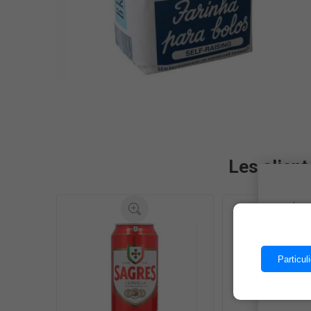
Les client
Les 
Particuli