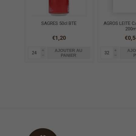
SAGRES 50cl BTE
AGROS LEITE 
200m
€1,20
€0,5
AJOUTER AU
AJO
i
i
PANIER
P
h
h