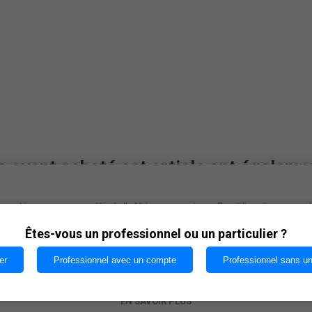
s ayant acheté cet article ont égaleme
cookies nous permettent d'offrir nos services. En utilisant nos serv
vous acceptez notre utilisation des cookies.
Êtes-vous un professionnel ou un particulier ?
er
Professionnel avec un compte
Professionnel sans u
OK
EN SAVOIR PLUS