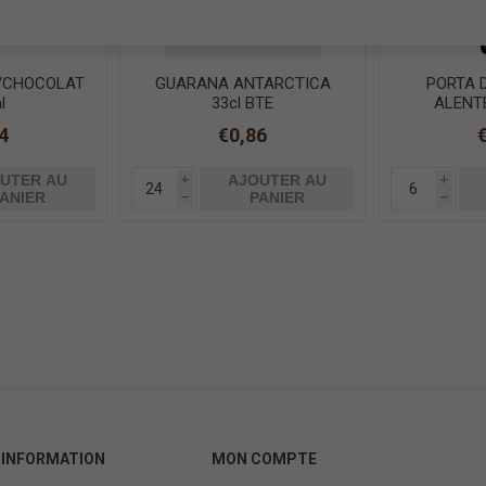
C/CHOCOLAT
GUARANA ANTARCTICA
PORTA 
l
33cl BTE
ALENTE
4
€0,86
UTER AU
AJOUTER AU
i
i
ANIER
PANIER
h
h
INFORMATION
MON COMPTE