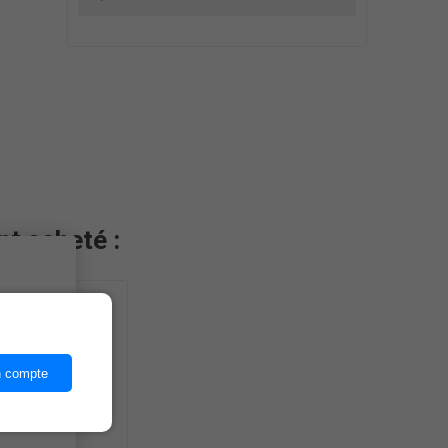
nt acheté :
ices,
n compte