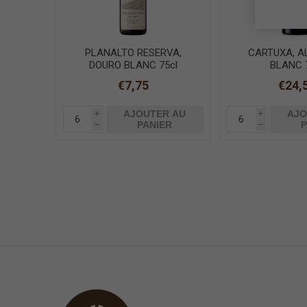
PLANALTO RESERVA,
CARTUXA, A
DOURO BLANC 75cl
BLANC 
€7,75
€24,
AJOUTER AU
AJO
i
i
PANIER
P
h
h