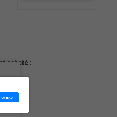
nt acheté :
ices,
n compte