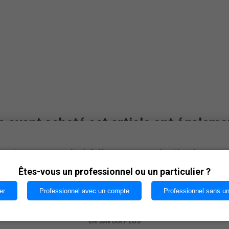
s ayant acheté cet article ont égaleme
cookies nous permettent d'offrir nos services. En utilisant nos serv
vous acceptez notre utilisation des cookies.
Êtes-vous un professionnel ou un particulier ?
er
Professionnel avec un compte
Professionnel sans u
OK
EN SAVOIR PLUS