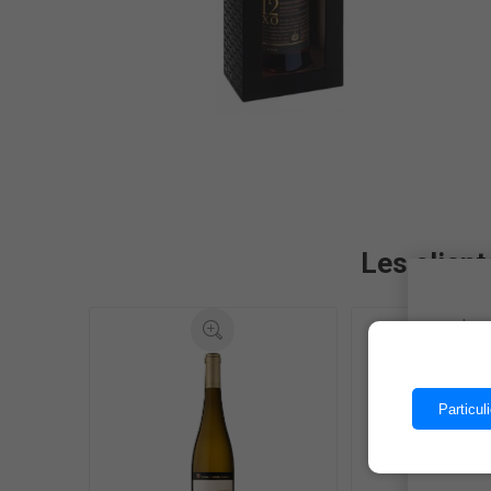
Les client
Les 
Particuli