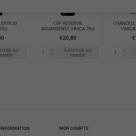
LENTEJO
CRF RESERVA,
CHANCELL
75cl
AGUARDENTE VINICA 70cl
VINICA
50
€20,80
€
UTER AU
AJOUTER AU
i
i
ANIER
PANIER
h
h
INFORMATION
MON COMPTE