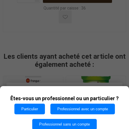
Quantité par caisse : 36
Les clients ayant acheté cet article ont
également acheté :
Les cookies nous permettent d'offrir nos services. En
utilisant nos services, vous acceptez notre utilisation
Êtes-vous un professionnel ou un particulier ?
des cookies.
Particulier
Professionnel avec un compte
OK
Professionnel sans un compte