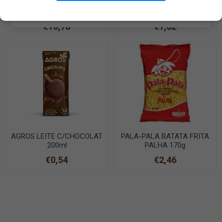
REI DOS FRANGOS FRANGO
DU BOIS DE LA ROCHE
MOLHO PICANTE 740g
LINGUAS DE GATO 180g
EN SAVOIR PLUS
€10,78
€1,62
AGROS LEITE C/CHOCOLAT
PALA-PALA BATATA FRITA
200ml
PALHA 170g
€0,54
€2,46