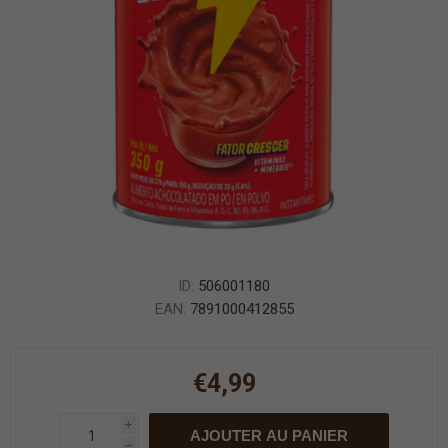
ID:
506001180
EAN:
7891000412855
€4,99
i
AJOUTER AU PANIER
h