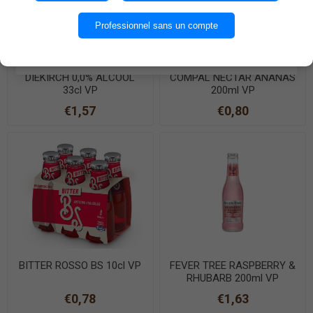
OK
Professionnel sans un compte
EN SAVOIR PLUS
DIEKIRCH 0,0% ALCOOL
COMPAL NECTAR ANANAS
33cl VP
200ml VP
€1,57
€0,80
BITTER ROSSO BS 10cl VP
FEVER TREE RASPBERRY &
RHUBARB 200ml VP
€0,78
€1,63