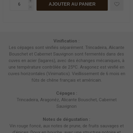
i
AJOUTER AU PANIER
h
Vinification :
Les cépages sont vinifiés séparément. Trincadeira, Alicante
Bouschet et Cabernet Sauvignon sont fermentés dans des
cuves en acier (lagares), avec des échanges mécaniques, à
une température contrôlée de 25ºC. Aragonez est vinifié en
cuves horizontales (Vinimatics). Vieillissement de 6 mois en
fûts de chêne français et américain.
Cépages :
Trincadeira, Aragonêz, Alicante Bouschet, Cabernet
Sauvignon
Notes de dégustation :
Vin rouge foncé, aux notes de prune, de fruits sauvages et
d'épices. Doux en bouche, avec une structure notoire et