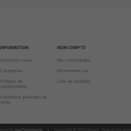
INFORMATION
MON COMPTE
Contactez-nous
Mes commandes
L'entreprise
Récemment vus
Politique de
Liste de souhaits
confidentialité
Conditions générales de
vente
ered by
nopCommerce
Copyright © 2026 Bexeb. Tous droits rése