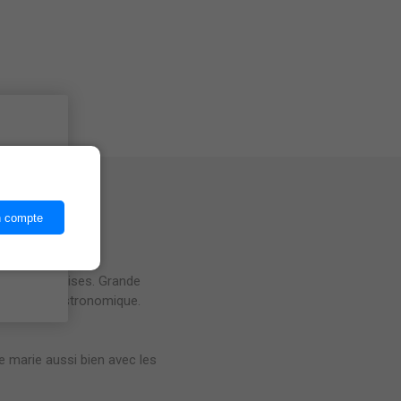
ices,
n compte
s de framboises. Grande
rosé très gastronomique.
Se marie aussi bien avec les