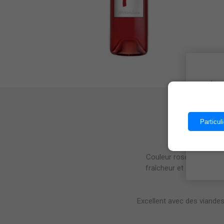
Les 
Particuli
Couleur rose saumon. N
fraîcheur et acidité av
Excellent avec des viandes 