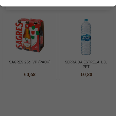
EN SAVOIR PLUS
€1,20
€1,00
SAGRES 25cl VP (PACK)
SERRA DA ESTRELA 1,5L
PET
€0,68
€0,80