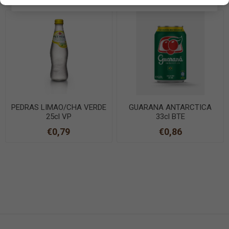
PEDRAS LIMAO/CHA VERDE
GUARANA ANTARCTICA
25cl VP
33cl BTE
€0,79
€0,86