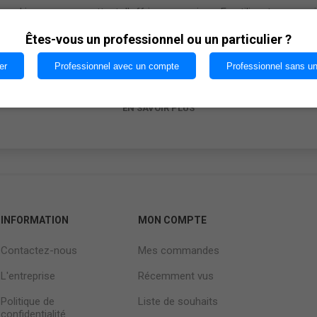
cookies nous permettent d'offrir nos services. En utilisant nos serv
vous acceptez notre utilisation des cookies.
Êtes-vous un professionnel ou un particulier ?
er
Professionnel avec un compte
Professionnel sans u
OK
EN SAVOIR PLUS
INFORMATION
MON COMPTE
Contactez-nous
Mes commandes
L'entreprise
Récemment vus
Politique de
Liste de souhaits
confidentialité