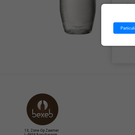
Les 
Particuli
13, Zone Op Zaemer
L-4959 Bascharage