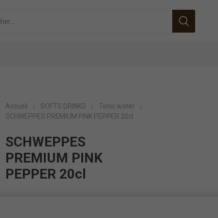
Accueil
SOFTS DRINKS
Tonic water
SCHWEPPES PREMIUM PINK PEPPER 20cl
SCHWEPPES
PREMIUM PINK
PEPPER 20cl
ID:
330252200
EAN:
99999999999