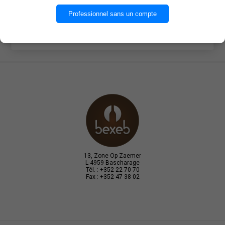
OK
Professionnel sans un compte
EN SAVOIR PLUS
13, Zone Op Zaemer
L-4959 Bascharage
Tél. : +352 22 70 70
Fax : +352 47 38 02