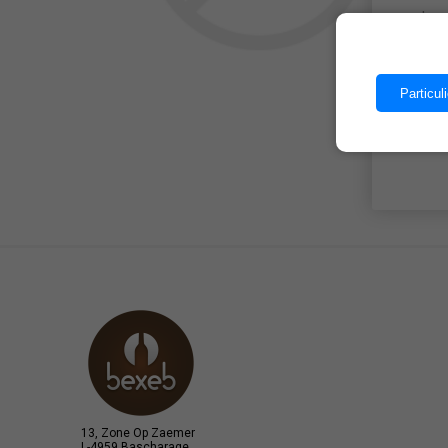
Les 
Particuli
13, Zone Op Zaemer
L-4959 Bascharage