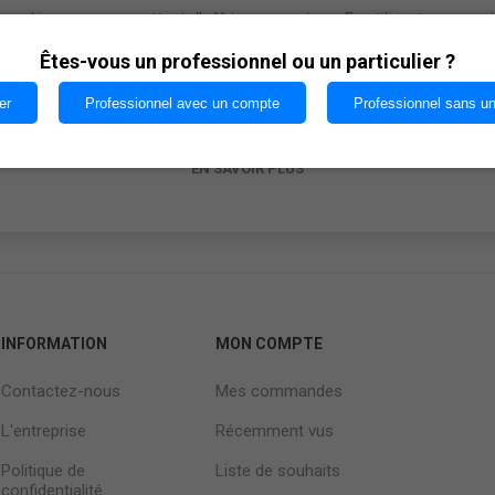
cookies nous permettent d'offrir nos services. En utilisant nos serv
vous acceptez notre utilisation des cookies.
Êtes-vous un professionnel ou un particulier ?
er
Professionnel avec un compte
Professionnel sans u
OK
EN SAVOIR PLUS
INFORMATION
MON COMPTE
Contactez-nous
Mes commandes
L'entreprise
Récemment vus
Politique de
Liste de souhaits
confidentialité