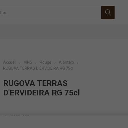
Accueil
VINS
Rouge
Alentejo
RUGOVA TERRAS D'ERVIDEIRA RG 75cl
RUGOVA TERRAS
D'ERVIDEIRA RG 75cl
ID:
130234032
EAN:
2022767618258