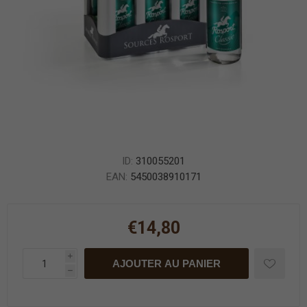
ID:
310055201
EAN:
5450038910171
€14,80
i
AJOUTER AU PANIER
h