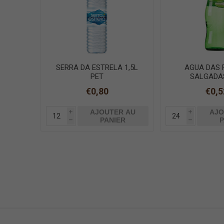
SERRA DA ESTRELA 1,5L
AGUA DAS 
PET
SALGADAS
€0,80
€0,5
AJOUTER AU
AJO
i
i
PANIER
P
h
h