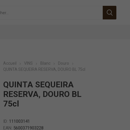
Accueil
VINS
Blanc
Douro
QUINTA SEQUEIRA RESERVA, DOURO BL 75cl
QUINTA SEQUEIRA
RESERVA, DOURO BL
75cl
ID:
111003141
EAN:
5600371903228