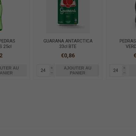
PEDRAS
GUARANA ANTARCTICA
PEDRAS
 25cl
33cl BTE
VERD
2
€0,86
UTER AU
AJOUTER AU
i
i
ANIER
PANIER
h
h