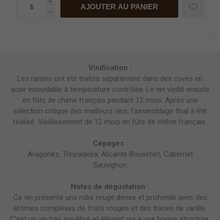
i
AJOUTER AU PANIER
h
Vinification :
Les raisins ont été traités séparément dans des cuves en
acier inoxydable à température contrôlée. Le vin vieillit ensuite
en fûts de chêne français pendant 12 mois. Après une
sélection critique des meilleurs vins, l'assemblage final a été
réalisé. Vieillissement de 12 mois en fûts de chêne français.
Cépages :
Aragonêz, Trincadeira, Alicante Bouschet, Cabernet
Sauvignon
Notes de dégustation :
Ce vin présente une robe rouge dense et profonde avec des
arômes complexes de fruits rouges et des traces de vanille.
C'est un vin très équilibré et élégant qui a une bonne structure,