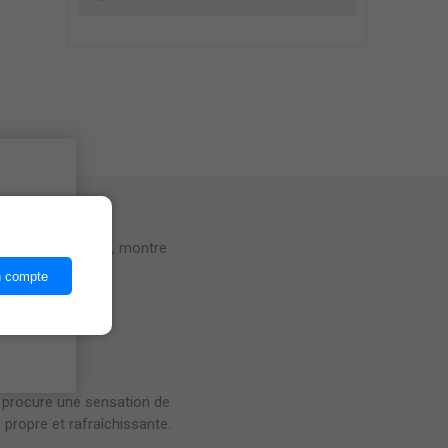
ices,
ontre l'oxydation, montre
n compte
s procure une sensation de
s propre et rafraîchissante.