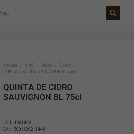
Accueil
VINS
Blanc
Douro
QUINTA DE CIDRO SAUVIGNON BL 75cl
QUINTA DE CIDRO
SAUVIGNON BL 75cl
ID:
111001849
EAN:
5601109211448