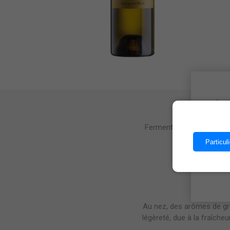
Les 
Fermentation dans des co
Particuli
Au nez, des arômes de gro
légèreté, due à la fraîcheu