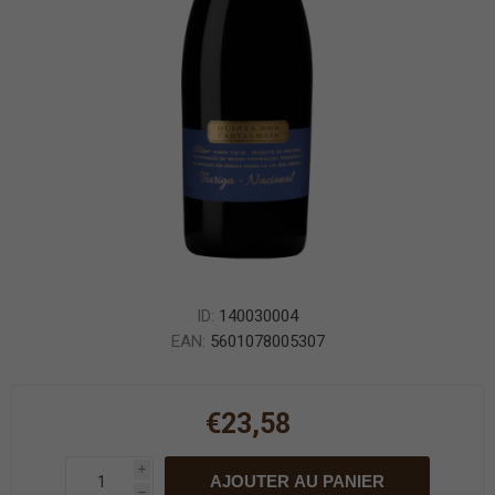
ID:
140030004
EAN:
5601078005307
€23,58
i
AJOUTER AU PANIER
h