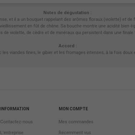
Notes de dégustation :
nse, et il a un bouquet rappelant des arômes floraux (violette) et de f
vieillissement en fût de chêne. Sa bouche montre une acidité bien équ
de violette, de cèdre et de minéraux qui persistent dans une finale 
Accord :
c les viandes fines, le gibier et les fromages intenses, à la fois doux e
INFORMATION
MON COMPTE
Contactez-nous
Mes commandes
L'entreprise
Récemment vus