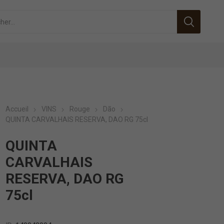
Accueil
VINS
Rouge
Dão
QUINTA CARVALHAIS RESERVA, DAO RG 75cl
QUINTA
CARVALHAIS
RESERVA, DAO RG
75cl