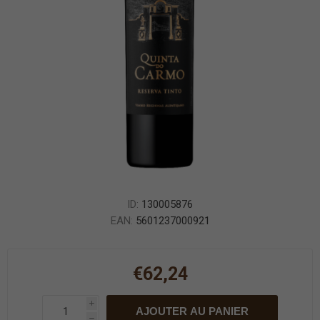
ID:
130005876
EAN:
5601237000921
€62,24
i
AJOUTER AU PANIER
h