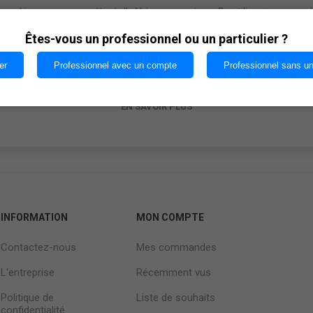
cookies nous permettent d'offrir nos services. En utilisant nos serv
vous acceptez notre utilisation des cookies.
Êtes-vous un professionnel ou un particulier ?
er
Professionnel avec un compte
Professionnel sans u
OK
EN SAVOIR PLUS
INFORMATION
MON COMPTE
Contactez-nous
Mes commandes
L'entreprise
Récemment vus
Politique de
Liste de souhaits
confidentialité