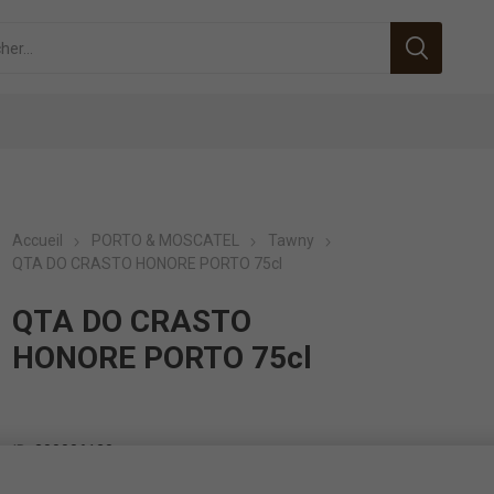
Accueil
PORTO & MOSCATEL
Tawny
QTA DO CRASTO HONORE PORTO 75cl
QTA DO CRASTO
HONORE PORTO 75cl
ID:
200006120
EAN:
0