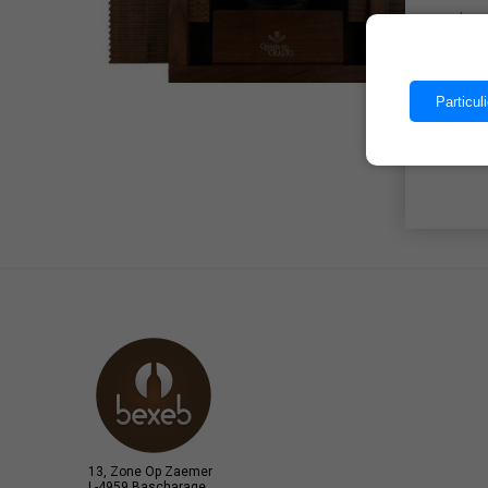
Les 
Particuli
13, Zone Op Zaemer
L-4959 Bascharage