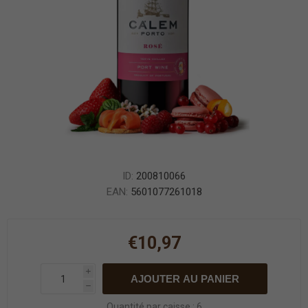
ID:
200810066
EAN:
5601077261018
€10,97
i
AJOUTER AU PANIER
h
Quantité par caisse : 6