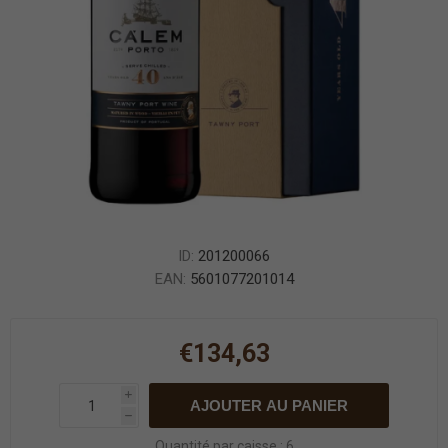
ID:
201200066
EAN:
5601077201014
€134,63
i
AJOUTER AU PANIER
h
Quantité par caisse : 6