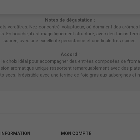
Touriga Nacional, Tinta Roriz, Touriga Franca, Tinta Barroca
Notes de dégustation :
lets verdâtres. Nez concentré, voluptueux, où dominent des arômes 
s. En bouche, il est magnifiquement structuré, avec des tanins ferm
sucrée, avec une excellente persistance et une finale très épicée.
Accord :
st le choix idéal pour accompagner des entrées composées de froma
ession aromatique unique ressortent remarquablement avec des plats 
its secs. Irrésistible avec une terrine de foie gras aux aubergines et n
INFORMATION
MON COMPTE