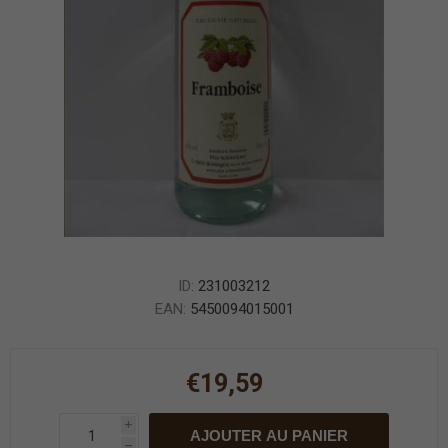
ID:
231003212
EAN:
5450094015001
€19,59
i
AJOUTER AU PANIER
h