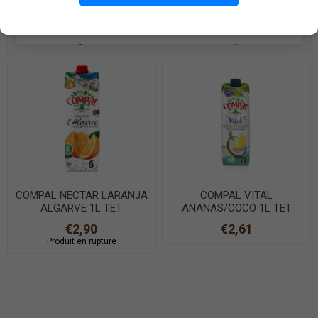
CRISTALINE 50cl PET
CRISTALINE 1,5L PET
EN SAVOIR PLUS
€0,29
€0,39
COMPAL NECTAR LARANJA
COMPAL VITAL
ALGARVE 1L TET
ANANAS/COCO 1L TET
€2,90
€2,61
Produit en rupture