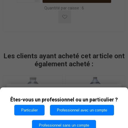
Quantité par caisse : 6
Les clients ayant acheté cet article ont
également acheté :
Les cookies nous permettent d'offrir nos services. En
utilisant nos services, vous acceptez notre utilisation
Êtes-vous un professionnel ou un particulier ?
des cookies.
Particulier
Professionnel avec un compte
OK
Professionnel sans un compte